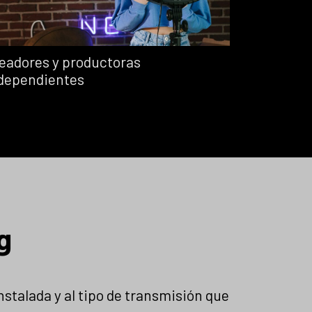
eadores y productoras
dependientes
n
g
I
nstalada y al tipo de transmisión que