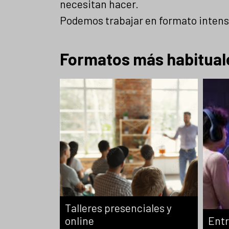
necesitan hacer.
 casos
técnicos o líderes de
a
Podemos trabajar en formato intens
 tu
proyecto, con foco
. Ideal
en resolver dudas
nar
concretas.
Formatos más habitual
 y
ntos.
Talleres presenciales y
online
Entr