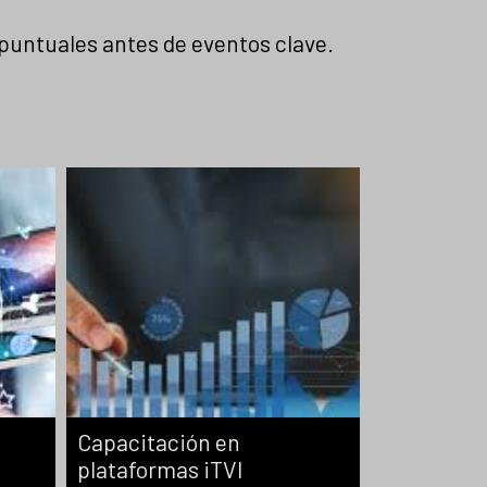
e
untuales antes de eventos clave.
Capacitación en
plataformas iTVI