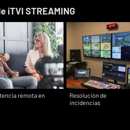
internet adecuado
emisiones.
 de iTVI STREAMING
a tu presupuesto.
tencia remota en
Resolución de
incidencias