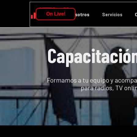
Vaya al Contenido
Salta
On Live!
Inicio
Nosotros
Servicios
Capacitación
Formamos a tu equipo y acompaña
para radios, TV onli