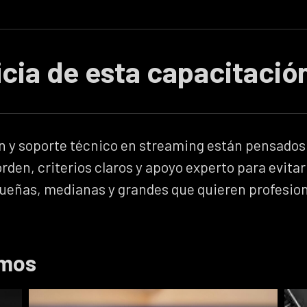
icia de esta capacitació
Iglesias y eventos en
vivo
 y soporte técnico en streaming están pensados 
Entrenamiento a
voluntarios y equipos
den, criterios claros y apoyo experto para evitar 
técnicos para
eñas, medianas y grandes que quieren profesiona
transmisiones claras,
entendibles y sin
complicaciones cada fin de
semana.
amos