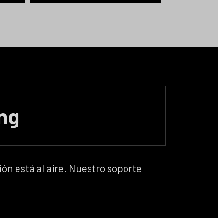
ing
es
 y
r
ón está al aire. Nuestro soporte
o