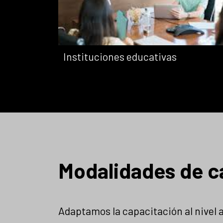
Instituciones educativas
es
Entrenamiento 1
Modalidades de c
les y
a 1
e
Capacitación
pales,
personalizada para
Adaptamos la capacitación al nivel ac
s y
responsables