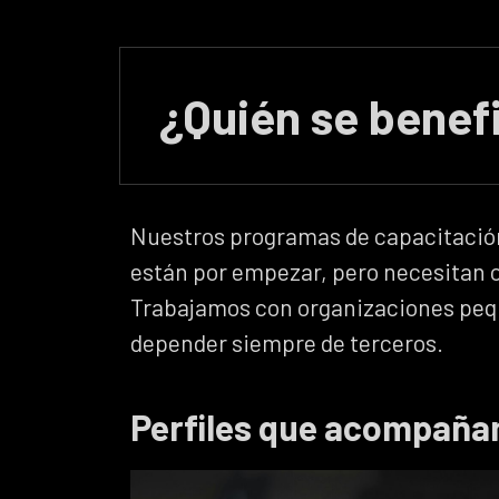
¿Quién se benef
Canales de TV y
señales online
Nuestros programas de capacitación
ware,
Capacitación en flujos de
están por empezar, pero necesitan or
video, uso de mezcladores,
na
Trabajamos con organizaciones pequ
escenas, grafismos y
a que
depender siempre de terceros.
redundancia básica para
24/7.
emitir sin cortes.
Perfiles que acompañ