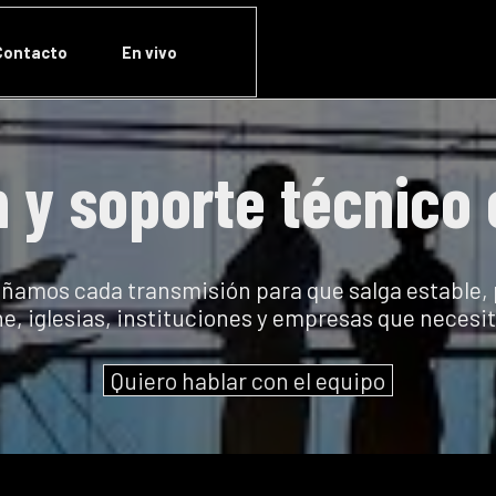
r menú
▼
Contacto
En vivo
 y soporte técnico
mos cada transmisión para que salga estable, pr
ne, iglesias, instituciones y empresas que necesit
Quiero hablar con el equipo