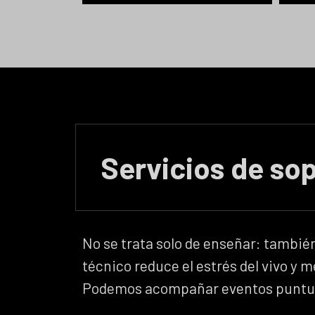
Servicios de so
Asistencia
o de
remota en vivo
ones
Soporte por
D
o en
videollamada,
No se trata solo de enseñar: también
l de
teléfono o
calidad
técnico reduce el estrés del vivo y m
mensajería para
deo, y
acompañar a tu
Podemos acompañar eventos puntuales
to del
equipo durante