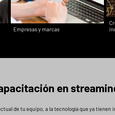
Cr
Empresas y marcas
in
Capacitación e
apacitación en streamin
Manuales y
plataformas iTV
guías prácticas
Entrenamiento
Documentación
específico para
tual de tu equipo, a la tecnología que ya tienen i
clara, checklists y
sacar el máximo