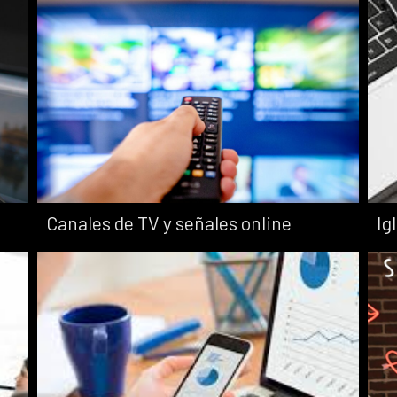
Creadores y
productoras
independientes
Acompañamiento a
creadores, podcasters y
productoras que quieren
consolidar su operación de
streaming.
Canales de TV y señales online
Ig