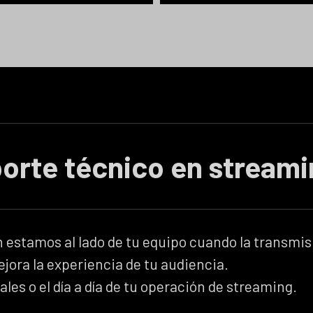
porte técnico en stream
Recomendacion
Resolución de
de equipamiento
incidencias
conectividad
iagnóstico rápido y
Asesoría para elegi
plan de acción ante
 estamos al lado de tu equipo cuando la transmisi
cámaras,
cortes, errores de
ejora la experiencia de tu audiencia.
capturadoras,
configuración o
 o el día a día de tu operación de streaming.
codificadores, audi
problemas
y enlaces de
recurrentes en tus